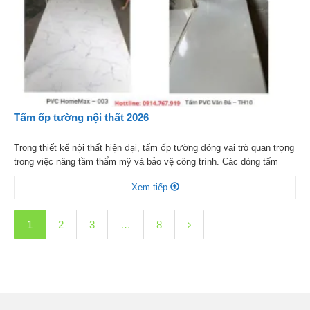
Tấm ốp tường nội thất 2026
Trong thiết kế nội thất hiện đại, tấm ốp tường đóng vai trò quan trọng
trong việc nâng tầm thẩm mỹ và bảo vệ công trình. Các dòng tấm
PVC, Lam Sóng PVC, PVC Nano, tranh 3D hay tấm ốp đa năng than
Xem tiếp
tre kết hợp hoàn hảo với sàn gỗ công nghiệp, tạo nên […]
1
2
3
…
8