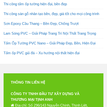
Thi công tấm ốp tường hiện đại, bền đẹp
Thi công sàn gỗ nhân tạo bền, đẹp, giá tốt cho mọi công trình
Sơn Epoxy Cầu Thang – Bền Đẹp, Chống Trượt
Lam Sóng PVC – Giải Pháp Trang Trí Nội Thất Trang Trọng
Tấm Ốp Tường PVC Nano – Giải Pháp Đẹp, Bền, Hiện Đại
Tấm ốp PVC giả đá – Xu hướng nội thất hiện đại
THÔNG TIN LIÊN HỆ
CÔNG TY TNHH ĐẦU TƯ XÂY DỰNG VÀ
THƯƠNG MẠI TỊNH ANH
Địa chỉ: Số 296/143 Nguyễn Chính, Thịnh Liệt,