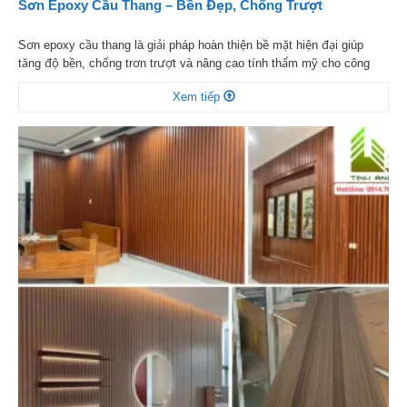
Sơn Epoxy Cầu Thang – Bền Đẹp, Chống Trượt
Sơn epoxy cầu thang là giải pháp hoàn thiện bề mặt hiện đại giúp
tăng độ bền, chống trơn trượt và nâng cao tính thẩm mỹ cho công
trình. Trong các hạng mục xây dựng và cải tạo, cầu thang là khu vực
Xem tiếp
chịu tác động lớn từ tần suất đi lại và môi trường, […]