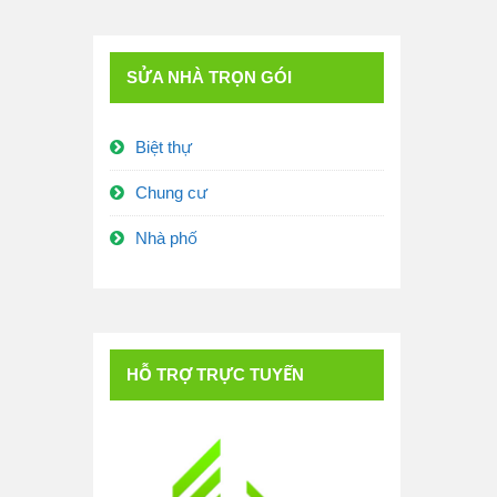
SỬA NHÀ TRỌN GÓI
Biệt thự
Chung cư
Nhà phố
HỖ TRỢ TRỰC TUYẾN