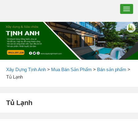
TOGG
NAVIG
Xây Dựng Tịnh Anh
>
Mua Bán Sản Phẩm
>
Bán sản phẩm
>
Tủ Lạnh
Tủ Lạnh