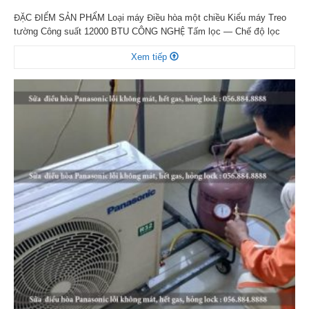
ĐẶC ĐIỂM SẢN PHẨM Loại máy Điều hòa một chiều Kiểu máy Treo
tường Công suất 12000 BTU CÔNG NGHỆ Tấm lọc — Chế độ lọc
Khử mùi Công nghệ làm lạnh nhanh Có Tính năng Chế độ ngủ đêm
Xem tiếp
tự điều chỉnh nhiệt độ, Tự khởi động lại khi có điện, Hẹn giờ bật […]