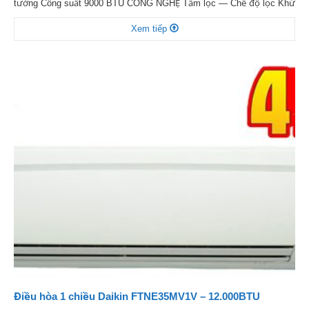
tường Công suất 9000 BTU CÔNG NGHỆ Tấm lọc — Chế độ lọc Khử
mùi Công nghệ làm lạnh nhanh Có Tính năng Chế độ ngủ đêm tự
Xem tiếp
điều chỉnh nhiệt độ, Hẹn giờ bật tắt máy, Chức năng tự chẩn đoán
[…]
Điều hòa 1 chiều Daikin FTNE35MV1V – 12.000BTU