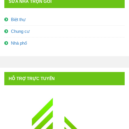
SỬA NHÀ TRỌN GÓI
Biệt thự
Chung cư
Nhà phố
HỖ TRỢ TRỰC TUYẾN