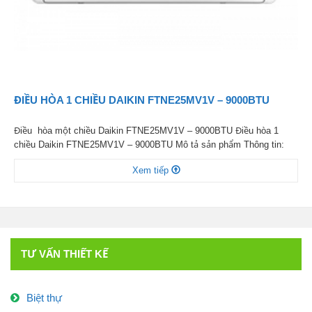
ĐIỀU HÒA 1 CHIỀU DAIKIN FTNE25MV1V – 9000BTU
Điều hòa một chiều Daikin FTNE25MV1V – 9000BTU Điều hòa 1
chiều Daikin FTNE25MV1V – 9000BTU Mô tả sản phẩm Thông tin:
Điều hòa 1 chiều Daikin FTNE25MV1V – 9000BTU Thiết kế tinh tế,
Xem tiếp
sang trọng Điều hòa Daikin FTNE25MV1V có thiết kế màu trắng hạnh
nhân sang trọng rất ưa nhìn, mẫu điều hòa […]
TƯ VẤN THIẾT KẾ
Biệt thự