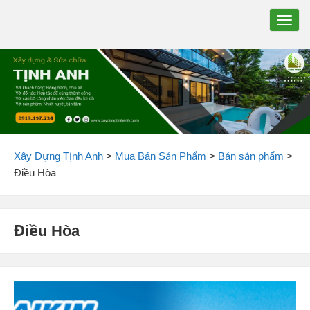
TOGG
NAVIG
Xây Dựng Tịnh Anh
>
Mua Bán Sản Phẩm
>
Bán sản phẩm
>
Điều Hòa
Điều Hòa