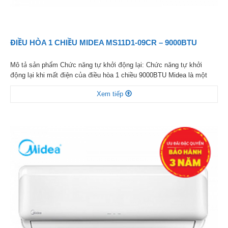
ĐIỀU HÒA 1 CHIỀU MIDEA MS11D1-09CR – 9000BTU
Mô tả sản phẩm Chức năng tự khởi động lại: Chức năng tự khởi
động lại khi mất điện của điều hòa 1 chiều 9000BTU Midea là một
chức năng hữu ích cho phép điều hòa tự động khởi động lại khi
Xem tiếp
nguồn điện được phục hồi sau khi mất. Với chế độ ưu việt […]