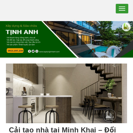
TOGG
NAVIG
Cải tạo nhà tại Minh Khai – Đổi