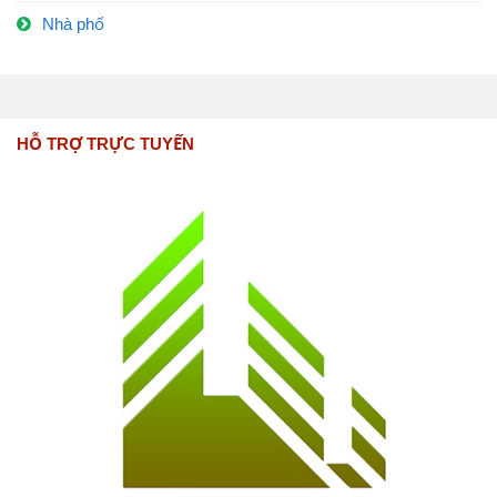
Nhà phố
HỖ TRỢ TRỰC TUYẾN