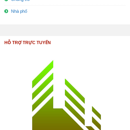
Nhà phố
HỖ TRỢ TRỰC TUYẾN