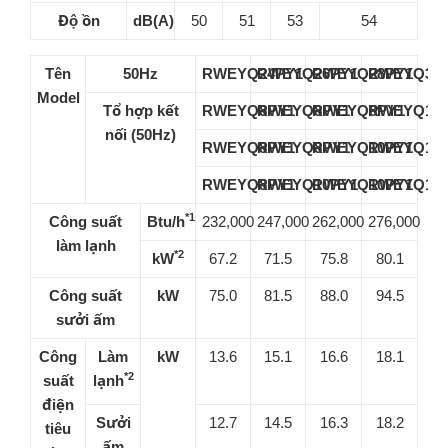
Độ ồn
dB(A)
50
51
53
54
Tên
50Hz
RWEYQ24PY1
RWEYQ26PY1
RWEYQ28PY1
RWEYQ30
Model
Tổ hợp kết
RWEYQ8PY1
RWEYQ8PY1
RWEYQ8PY1
RWEYQ10
nối (50Hz)
RWEYQ8PY1
RWEYQ8PY1
RWEYQ10PY1
RWEYQ10
RWEYQ8PY1
RWEYQ10PY1
RWEYQ10PY1
RWEYQ10
*1
Công suất
Btu/h
232,000
247,000
262,000
276,000
làm lạnh
*2
kW
67.2
71.5
75.8
80.1
Công suất
kW
75.0
81.5
88.0
94.5
sưởi ấm
Công
Làm
kW
13.6
15.1
16.6
18.1
*2
suất
lạnh
điện
Sưởi
12.7
14.5
16.3
18.2
tiêu
ấm