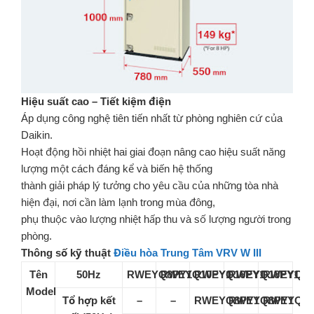
Hiệu suất cao – Tiết kiệm điện
Áp dụng công nghệ tiên tiến nhất từ phòng nghiên cứ của
Daikin.
Hoạt động hồi nhiệt hai giai đoạn nâng cao hiệu suất năng
lượng một cách đáng kể và biến hệ thống
thành giải pháp lý tưởng cho yêu cầu của những tòa nhà
hiện đại, nơi cần làm lạnh trong mùa đông,
phụ thuộc vào lượng nhiệt hấp thu và số lượng người trong
phòng.
Thông số kỹ thuật
Điều hòa Trung Tâm VRV W III
Tên
50Hz
RWEYQ8PY1
RWEYQ10PY1
RWEYQ16PY1
RWEYQ18PY1
RWEYQ20
Model
Tổ hợp kết
–
–
RWEYQ8PY1
RWEYQ8PY1
RWEYQ10