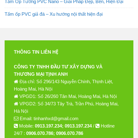
Tấm Ốp Tường PVC Nano – Giải Pháp Đẹp, Bền, Hiện Đại
Tấm ốp PVC giả đá – Xu hướng nội thất hiện đại
THÔNG TIN LIÊN HỆ
CÔNG TY TNHH ĐẦU TƯ XÂY DỰNG VÀ
THƯƠNG MẠI TỊNH ANH
Địa chỉ: Số 296/143 Nguyễn Chính, Thịnh Liệt,
Hoàng Mai, Hà Nội
VPGD1: Số 26/260 Tân Mai, Hoàng Mai, Hà Nội
VPGD2: Số 34/73 Tây Trà, Trần Phú, Hoàng Mai,
Hà Nội
Email: tinhanhxd@gmail.com
Mobile:
0913.197.234; 0913.197.234
/
Hotline
24/7 :
0906.070.786; 0906.070.786