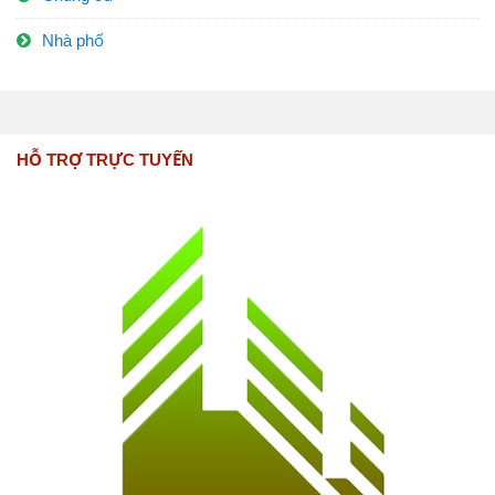
Nhà phố
HỖ TRỢ TRỰC TUYẾN