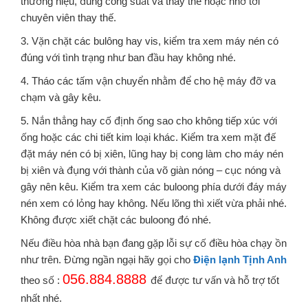
thương hiệu, đúng công suất và thay thế hoặc nhờ tới
chuyên viên thay thế.
3. Vặn chặt các bulông hay vis, kiểm tra xem máy nén có
đúng với tình trạng như ban đầu hay không nhé.
4. Tháo các tấm vận chuyển nhằm để cho hệ máy đỡ va
chạm và gây kêu.
5. Nắn thẳng hay cố định ống sao cho không tiếp xúc với
ống hoặc các chi tiết kim loại khác. Kiểm tra xem mặt đế
đặt máy nén có bị xiên, lũng hay bị cong làm cho máy nén
bị xiên và đụng với thành của võ giàn nóng – cục nóng và
gây nên kêu. Kiểm tra xem các buloong phía dưới đáy máy
nén xem có lỏng hay không. Nếu lõng thì xiết vừa phải nhé.
Không được xiết chặt các buloong đó nhé.
Nếu điều hòa nhà bạn đang gặp lỗi sự cố điều hòa chạy ồn
như trên. Đừng ngần ngại hãy gọi cho
Điện lạnh Tịnh Anh
056.884.8888
theo số :
để được tư vấn và hỗ trợ tốt
nhất nhé.