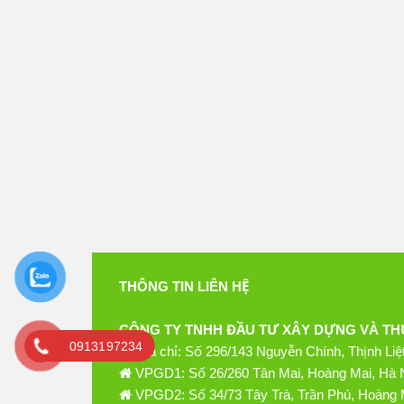
THÔNG TIN LIÊN HỆ
CÔNG TY TNHH ĐẦU TƯ XÂY DỰNG VÀ TH
0913197234
Địa chỉ: Số 296/143 Nguyễn Chính, Thịnh Liệ
VPGD1: Số 26/260 Tân Mai, Hoàng Mai, Hà 
VPGD2: Số 34/73 Tây Trà, Trần Phú, Hoàng 