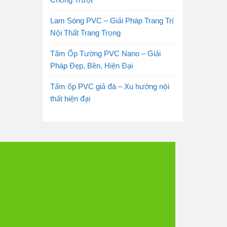
Lam Sóng PVC – Giải Pháp Trang Trí
Nội Thất Trang Trọng
Tấm Ốp Tường PVC Nano – Giải
Pháp Đẹp, Bền, Hiện Đại
Tấm ốp PVC giả đá – Xu hướng nội
thất hiện đại