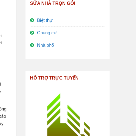
SỬA NHÀ TRỌN GÓI
Biệt thự
Chung cư
i
ét
Nhà phố
HỖ TRỢ TRỰC TUYẾN
ì
p
nóng
bảo
ày.