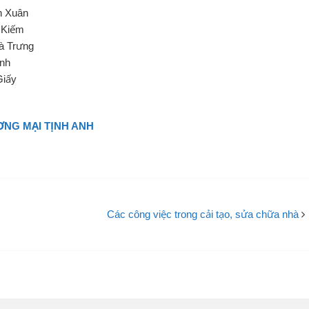
h Xuân
n Kiếm
Bà Trưng
ình
Giấy
NG MẠI TỊNH ANH
Các công việc trong cải tạo, sửa chữa nhà