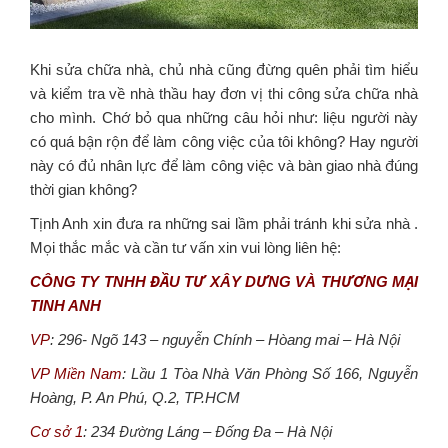
Khi sửa chữa nhà, chủ nhà cũng đừng quên phải tìm hiểu
và kiểm tra về nhà thầu hay đơn vị thi công sửa chữa nhà
cho mình. Chớ bỏ qua những câu hỏi như: liệu người này
có quá bận rộn để làm công việc của tôi không? Hay người
này có đủ nhân lực để làm công việc và bàn giao nhà đúng
thời gian không?
Tịnh Anh xin đưa ra những sai lầm phải tránh khi sửa nhà .
Mọi thắc mắc và cần tư vấn xin vui lòng liên hệ:
CÔNG TY TNHH ĐẦU TƯ XÂY DƯNG VÀ THƯƠNG MẠI
TINH ANH
VP
: 296- Ngõ 143 – nguyễn Chính – Hòang mai – Hà Nội
VP Miền Nam
: Lầu 1 Tòa Nhà Văn Phòng Số 166, Nguyễn
Hoàng, P. An Phú, Q.2, TP.HCM
Cơ sở 1
: 234 Đường Láng – Đống Đa – Hà Nội