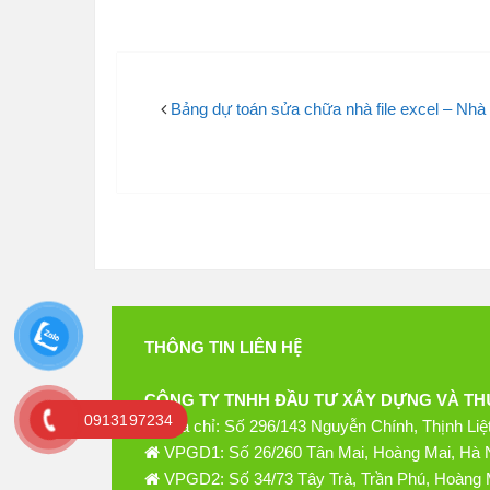
Bảng dự toán sửa chữa nhà file excel – Nhà
THÔNG TIN LIÊN HỆ
CÔNG TY TNHH ĐẦU TƯ XÂY DỰNG VÀ TH
0913197234
Địa chỉ: Số 296/143 Nguyễn Chính, Thịnh Liệ
VPGD1: Số 26/260 Tân Mai, Hoàng Mai, Hà 
VPGD2: Số 34/73 Tây Trà, Trần Phú, Hoàng 