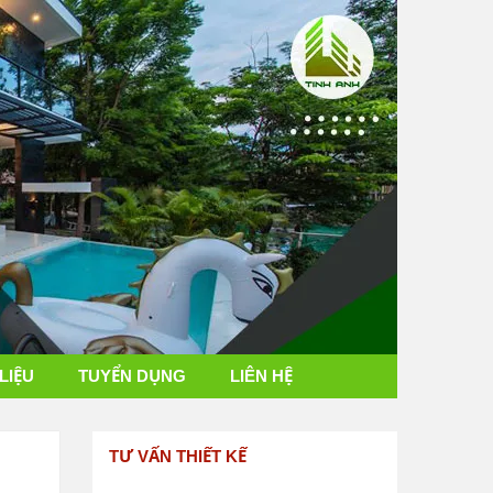
 LIỆU
TUYỂN DỤNG
LIÊN HỆ
TƯ VẤN THIẾT KẾ