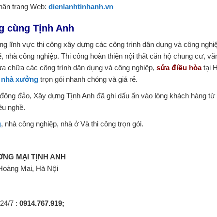
 chân trang Web:
dienlanhtinhanh.vn
g cùng Tịnh Anh
ng lĩnh vực thi công xây dựng các công trình dân dụng và công nghi
ế, nhà công nghiệp. Thi công hoàn thiện nội thất căn hộ chung cư, vă
ửa chữa các công trình dân dụng và công nghiệp,
sửa điều hòa
tại 
 nhà xưởng
trọn gói nhanh chóng và giá rẻ.
t đông đảo, Xây dựng Tịnh Anh đã ghi dấu ấn vào lòng khách hàng từ
yêu nghề.
g
, nhà công nghiệp, nhà ở Và thi công trọn gói.
NG MẠI TỊNH ANH
 Hoàng Mai, Hà Nội
 24/7 :
0914.767.919;