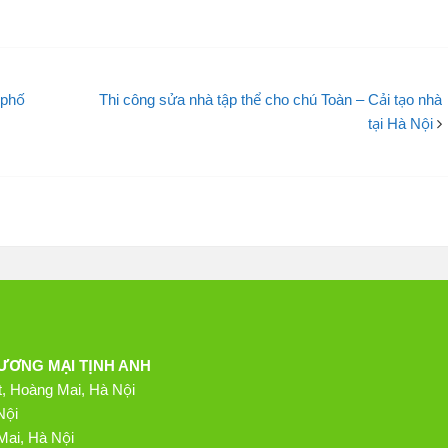
 phố
Thi công sửa nhà tập thể cho chú Toàn – Cải tạo nhà
tại Hà Nội
ƯƠNG MẠI TỊNH ANH
t, Hoàng Mai, Hà Nội
Nội
Mai, Hà Nội