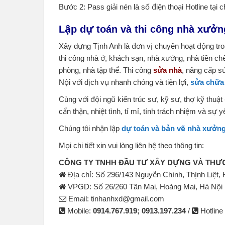
Bước 2: Pass giải nén là số điện thoại Hotline tại
Lập dự toán và thi công nhà xưởn
Xây dựng Tịnh Anh là đơn vị chuyên hoạt động tro
thi công nhà ở, khách sạn, nhà xưởng, nhà tiền ch
phòng, nhà tập thể. Thi công
sửa nhà
, nâng cấp s
Nội với dịch vụ nhanh chóng và tiện lợi,
sửa chữa
Cùng với đội ngũ kiến trúc sư, kỹ sư, thợ kỹ thuậ
cẩn thận, nhiệt tình, tỉ mỉ, tính trách nhiệm và sự 
Chúng tôi nhận lập
dự toán và bản vẽ nhà xưởn
Mọi chi tiết xin vui lòng liên hệ theo thông tin:
CÔNG TY TNHH ĐẦU TƯ XÂY DỰNG VÀ THƯƠ
Địa chỉ: Số 296/143 Nguyễn Chính, Thịnh Liệt,
VPGD: Số 26/260 Tân Mai, Hoàng Mai, Hà Nội
Email: tinhanhxd@gmail.com
Mobile:
0914.767.919; 0913.197.234
/
Hotline