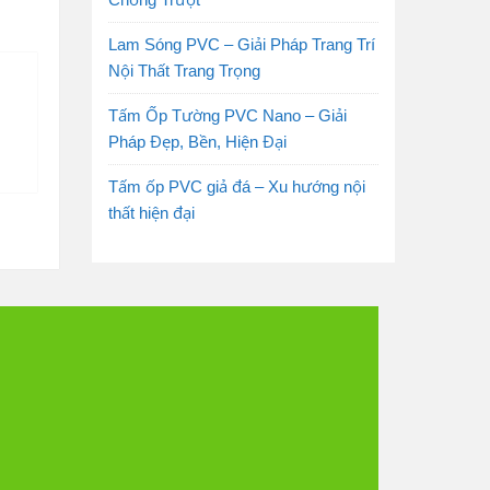
Lam Sóng PVC – Giải Pháp Trang Trí
Nội Thất Trang Trọng
Tấm Ốp Tường PVC Nano – Giải
Pháp Đẹp, Bền, Hiện Đại
Tấm ốp PVC giả đá – Xu hướng nội
thất hiện đại