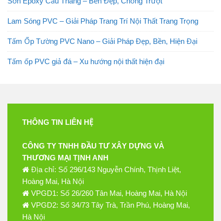
Sơn Epoxy Cầu Thang – Bền Đẹp, Chống Trượt
Lam Sóng PVC – Giải Pháp Trang Trí Nội Thất Trang Trọng
Tấm Ốp Tường PVC Nano – Giải Pháp Đẹp, Bền, Hiện Đại
Tấm ốp PVC giả đá – Xu hướng nội thất hiện đại
THÔNG TIN LIÊN HỆ
CÔNG TY TNHH ĐẦU TƯ XÂY DỰNG VÀ
THƯƠNG MẠI TỊNH ANH
Địa chỉ: Số 296/143 Nguyễn Chính, Thịnh Liệt,
Hoàng Mai, Hà Nội
VPGD1: Số 26/260 Tân Mai, Hoàng Mai, Hà Nội
VPGD2: Số 34/73 Tây Trà, Trần Phú, Hoàng Mai,
Hà Nội