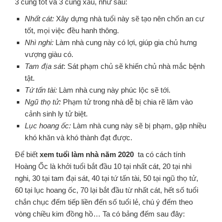
3 cung tốt và 3 cung xấu, như sau:
Nhất cát:
Xây dựng nhà tuổi này sẽ tạo nên chốn an cư
tốt, mọi việc đều hanh thông.
Nhì nghi:
Làm nhà cung này có lợi, giúp gia chủ hưng
vượng giàu có.
Tam địa sát
: Sát phạm chủ sẽ khiến chủ nhà mắc bệnh
tật.
Tứ tấn tài:
Làm nhà cung này phúc lộc sẽ tới.
Ngũ thọ tử:
Phạm tử trong nhà dễ bị chia rẽ lâm vào
cảnh sinh ly tử biệt.
Lục hoang ốc:
Làm nhà cung này sẽ bị phạm, gặp nhiều
khó khăn và khó thành đạt được.
Để biết
xem tuổi làm nhà năm 2020
ta có cách tính
Hoàng Ốc là khởi tuổi bắt đầu 10 tại nhất cát, 20 tại nhì
nghi, 30 tại tam đại sát, 40 tại tứ tấn tài, 50 tại ngũ thọ tử,
60 tại lục hoang ốc, 70 lại bắt đầu từ nhất cát, hết số tuổi
chắn chục đếm tiếp liền đến số tuổi lẻ, chú ý đếm theo
vòng chiều kim đồng hồ… Ta có bảng đếm sau đây: