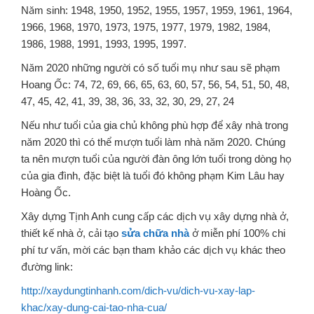
Năm sinh: 1948, 1950, 1952, 1955, 1957, 1959, 1961, 1964,
1966, 1968, 1970, 1973, 1975, 1977, 1979, 1982, 1984,
1986, 1988, 1991, 1993, 1995, 1997.
Năm 2020 những người có số tuổi mụ như sau sẽ phạm
Hoang Ốc: 74, 72, 69, 66, 65, 63, 60, 57, 56, 54, 51, 50, 48,
47, 45, 42, 41, 39, 38, 36, 33, 32, 30, 29, 27, 24
Nếu như tuổi của gia chủ không phù hợp để xây nhà trong
năm 2020 thì có thể mượn tuổi làm nhà năm 2020. Chúng
ta nên mượn tuổi của người đàn ông lớn tuổi trong dòng họ
của gia đình, đặc biệt là tuổi đó không phạm Kim Lâu hay
Hoàng Ốc.
Xây dựng Tịnh Anh cung cấp các dịch vụ xây dựng nhà ở,
thiết kế nhà ở, cải tạo
sửa chữa nhà
ở miễn phí 100% chi
phí tư vấn, mời các bạn tham khảo các dịch vụ khác theo
đường link:
http://xaydungtinhanh.com/dich-vu/dich-vu-xay-lap-
khac/xay-dung-cai-tao-nha-cua/