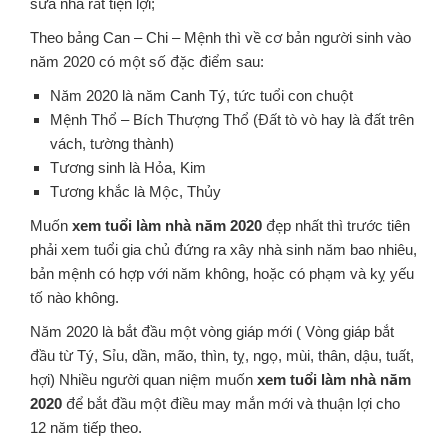
sửa nhà rất tiện lợi;
Theo bảng Can – Chi – Mệnh thì về cơ bản người sinh vào
năm 2020 có một số đặc điểm sau:
Năm 2020 là năm Canh Tý, tức tuổi con chuột
Mệnh Thổ – Bích Thượng Thổ (Đất tò vò hay là đất trên
vách, tường thành)
Tương sinh là Hỏa, Kim
Tương khắc là Mộc, Thủy
Muốn
xem tuổi làm nhà năm 2020
đẹp nhất thì trước tiên
phải xem tuổi gia chủ đứng ra xây nhà sinh năm bao nhiêu,
bản mệnh có hợp với năm không, hoặc có phạm và kỵ yếu
tố nào không.
Năm 2020 là bắt đầu một vòng giáp mới ( Vòng giáp bắt
đầu từ Tý, Sỉu, dần, mão, thìn, tỵ, ngọ, mùi, thân, dậu, tuất,
hợi) Nhiều người quan niệm muốn
xem tuổi làm nhà năm
2020
để bắt đầu một điều may mắn mới và thuận lợi cho
12 năm tiếp theo.