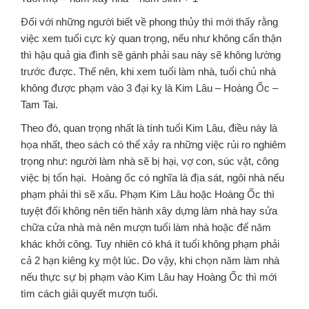
Đối với những người biết về phong thủy thì mới thấy rằng
việc xem tuổi cực kỳ quan trọng, nếu như không cẩn thận
thì hậu quả gia đình sẽ gánh phải sau này sẽ không lường
trước được. Thế nên, khi xem tuổi làm nhà, tuổi chủ nhà
không được phạm vào 3 đại kỵ là Kim Lâu – Hoàng Ốc –
Tam Tai.
Theo đó, quan trọng nhất là tính tuổi Kim Lâu, điều này là
họa nhất, theo sách có thể xảy ra những việc rủi ro nghiêm
trọng như: người làm nhà sẽ bị hại, vợ con, súc vật, công
việc bị tổn hại. Hoàng ốc có nghĩa là địa sát, ngôi nhà nếu
phạm phải thì sẽ xấu. Phạm Kim Lâu hoặc Hoàng Ốc thì
tuyệt đối không nên tiến hành xây dựng làm nhà hay sửa
chữa cửa nhà mà nên mượn tuổi làm nhà hoặc để năm
khác khởi công. Tuy nhiên có khá ít tuổi không phạm phải
cả 2 hạn kiêng kỵ một lúc. Do vậy, khi chọn năm làm nhà
nếu thực sự bị phạm vào Kim Lâu hay Hoàng Ốc thì mới
tìm cách giải quyết mượn tuổi.