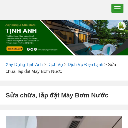
TOGG
NAVIG
Xây Dựng Tịnh Anh
>
Dịch Vụ
>
Dịch Vụ Điện Lạnh
>
Sửa
chữa, lắp đặt Máy Bơm Nước
Sửa chữa, lắp đặt Máy Bơm Nước