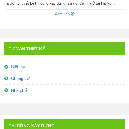
là đơn vị thiết kế thi công xây dựng, sửa chữa nhà ở tại Hà Nội..
Ngoài việc nhận thi công các công trình nhà ở dân dụng, chúng tôi
Xem tiếp
cung cấp dịch vụ sửa chữa điện lạnh, […]
TƯ VẤN THIẾT KẾ
Biệt thự
Chung cư
Nhà phố
THI CÔNG XÂY DỰNG