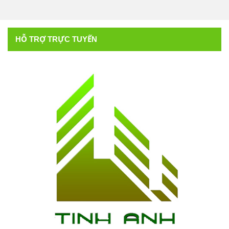
HỖ TRỢ TRỰC TUYẾN