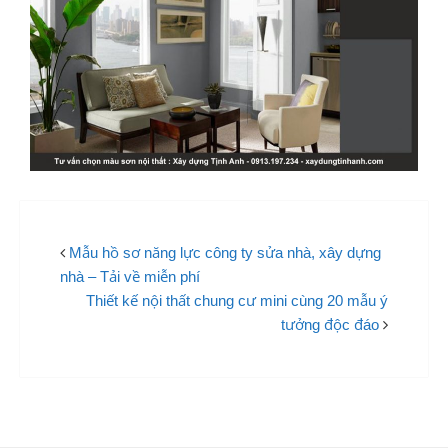
Mẫu hồ sơ năng lực công ty sửa nhà, xây dựng
nhà – Tải về miễn phí
Thiết kế nội thất chung cư mini cùng 20 mẫu ý
tưởng độc đáo