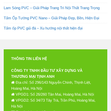
Lam Sóng PVC – Giải Pháp Trang Trí Nội Thất Trang Trọng
Tấm Ốp Tường PVC Nano – Giải Pháp Đẹp, Bền, Hiện Đại
Tấm ốp PVC giả đá – Xu hướng nội thất hiện đại
THÔNG TIN LIÊN HỆ
CÔNG TY TNHH ĐẦU TƯ XÂY DỰNG VÀ
THƯƠNG MẠI TỊNH ANH
Địa chỉ: Số 296/143 Nguyễn Chính, Thịnh Liệt,
Hoàng Mai, Hà Nội
VPGD1: Số 26/260 Tân Mai, Hoàng Mai, Hà Nội
VPGD2: Số 34/73 Tây Trà, Trần Phú, Hoàng Mai,
Hà Nội