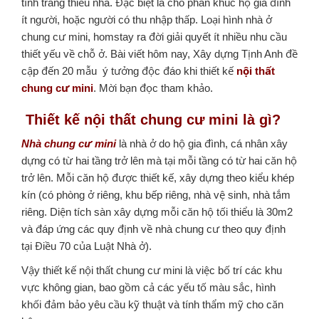
tình tráng thiếu nhà. Đặc biệt là cho phân khúc hộ gia đình
ít người, hoặc người có thu nhập thấp. Loại hình nhà ở
chung cư mini, homstay ra đời giải quyết ít nhiều nhu cầu
thiết yếu về chỗ ở. Bài viết hôm nay, Xây dựng Tịnh Anh đề
cập đến 20 mẫu ý tưởng độc đáo khi thiết kế
nội thất
chung cư mini
. Mời bạn đọc tham khảo.
Thiết kế nội thất chung cư mini là gì?
Nhà chung cư mini
là nhà ở do hộ gia đình, cá nhân xây
dựng có từ hai tầng trở lên mà tại mỗi tầng có từ hai căn hộ
trở lên. Mỗi căn hộ được thiết kế, xây dựng theo kiểu khép
kín (có phòng ở riêng, khu bếp riêng, nhà vệ sinh, nhà tắm
riêng. Diện tích sàn xây dựng mỗi căn hộ tối thiểu là 30m2
và đáp ứng các quy định về nhà chung cư theo quy định
tại Điều 70 của Luật Nhà ở).
Vậy thiết kế nội thất chung cư mini là việc bố trí các khu
vực không gian, bao gồm cả các yếu tố màu sắc, hình
khối đảm bảo yêu cầu kỹ thuật và tính thẩm mỹ cho căn