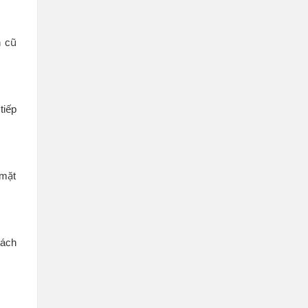
n cũ
tiếp
 mặt
hách