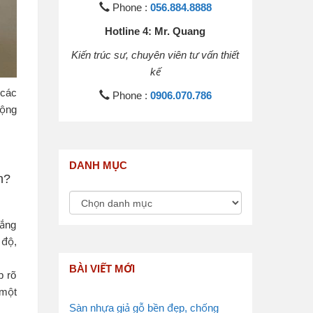
Phone :
056.884.8888
Hotline 4: Mr. Quang
Kiến trúc sư, chuyên viên tư vấn thiết
kế
 các
Phone :
0906.070.786
động
DANH MỤC
h?
lắng
 độ,
BÀI VIẾT MỚI
p rõ
 một
Sàn nhựa giả gỗ bền đẹp, chống