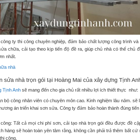
công ty thi công chuyên nghiệp, đảm bảo chất lượng công trình và
ửa chữa, cải tạo theo kịp tiến độ đề ra, giúp chủ nhà có thể chủ 
ớm nhất.
chữa nhà
ơn sửa nhà trọn gói tại Hoàng Mai của xây dựng Tịnh An
g Tịnh Anh
sẽ mang đến cho gia chủ rất nhiều lợi ích thiết thực như:
 cán bộ công nhân viên có chuyên môn cao. Kinh nghiệm lâu năm. sẽ 
ương án triển khai sơn sửa. Công ty đảm bảo hoàn thành đúng tiến
công: Tất cả mọi chi phí sơn, cải tạo nhà trọn gói đều được đề cậ
ách hàng sẽ hoàn toàn yên tâm rằng, không cần phải trả thêm bất cứ
thi công.