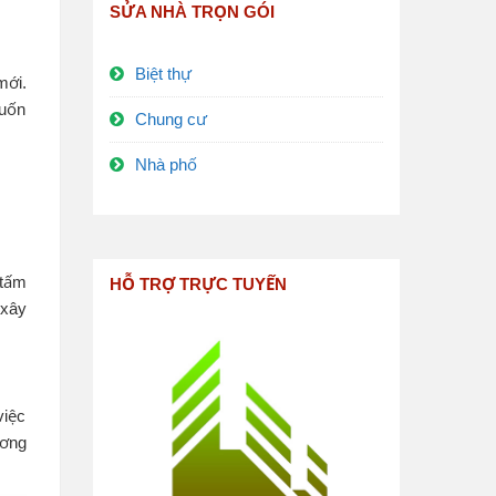
SỬA NHÀ TRỌN GÓI
Biệt thự
mới.
muốn
Chung cư
Nhà phố
“tấm
HỖ TRỢ TRỰC TUYẾN
 xây
việc
ương