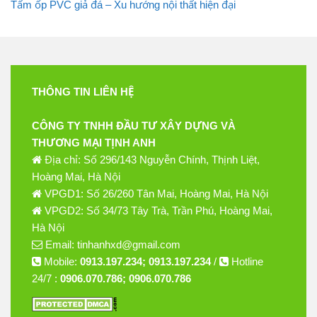
Tấm ốp PVC giả đá – Xu hướng nội thất hiện đại
THÔNG TIN LIÊN HỆ
CÔNG TY TNHH ĐẦU TƯ XÂY DỰNG VÀ
THƯƠNG MẠI TỊNH ANH
Địa chỉ: Số 296/143 Nguyễn Chính, Thịnh Liệt,
Hoàng Mai, Hà Nội
VPGD1: Số 26/260 Tân Mai, Hoàng Mai, Hà Nội
VPGD2: Số 34/73 Tây Trà, Trần Phú, Hoàng Mai,
Hà Nội
Email: tinhanhxd@gmail.com
Mobile:
0913.197.234; 0913.197.234
/
Hotline
24/7 :
0906.070.786; 0906.070.786