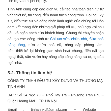
tiến độ và chi phí hợp lý.
Tịnh Anh cung cấp các dịch vụ cải tạo nhà toàn diện, từ tư
vấn thiết kế, thi công, đến hoàn thiện công trình. Đội ngũ kỹ
sư, kiến trúc sư và công nhân lành nghề của chúng tôi luôn
cam kết mang đến những giải pháp tối ưu, phù hợp với nhu
cầu và ngân sách của khách hàng. Chúng tôi chuyên nhận
cải tạo các công trình từ
Cải tạo sửa chữa nhà
,
Sửa nhà
nâng tầng
, sửa chữa nhà cũ, nâng cấp phòng tắm,
bếp, thiết kế lại không gian sinh hoạt chung, đến cải tạo
ngoại thất, sân vườn hay nâng cấp công năng sử dụng của
ngôi nhà.
5.2. Thông tin liên hệ
CÔNG TY TNHH ĐẦU TƯ XÂY DỰNG VÀ THƯƠNG MẠI
TỊNH ANH
Đ/C : Số 34 Ngõ 73 – Phố Tây Trà – Phường Trần Phú –
Quận Hoàng Mai – TP. Hà Nội
Email : tinhanhxd@gmail.com – Website :