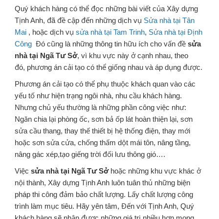
Quý khách hàng có thể đọc những bài viết của Xây dựng
Tịnh Anh, đã đề cập đến những dịch vụ
Sửa nhà tại Tân
Mai
, hoặc dịch vụ
sửa nhà tại Tam Trinh
,
Sửa nhà tại Định
Công
Đó cũng là những thông tin hữu ích cho vấn đề
sửa
nhà tại Ngã Tư Sở
, vì khu vực này ở cạnh nhau, theo
đó, phương án cải tạo có thể giống nhau và áp dụng được.
Phương án cải tạo có thể phụ thuộc khách quan vào các
yếu tố như hiện trạng ngôi nhà, nhu cầu khách hàng.
Nhưng chủ yếu thường là những phần công việc như:
Ngăn chia lại phòng ốc, sơn bả ốp lát hoàn thiện lại, sơn
sửa cầu thang, thay thế thiết bị hệ thống điện, thay mới
hoặc sơn sửa cửa, chống thấm dột mái tôn, nâng tầng,
nâng gác xép,tạo giếng trời đối lưu thông gió….
Việc
sửa nhà tại Ngã Tư Sở
hoặc những khu vực khác ở
nội thành, Xây dựng Tịnh Anh luôn tuân thủ những biện
pháp thi công đảm bảo chất lượng. Lấy chất lượng công
trình làm mục tiêu. Hãy yên tâm, Đến với Tịnh Anh, Quý
khách hàng sẽ nhận được những giá trị nhiều hơn mong