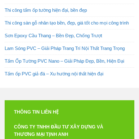
Thi công tấm ốp tường hiện đại, bền đẹp
Thi công sàn gỗ nhân tạo bền, đẹp, giá tốt cho mọi công trình
Sơn Epoxy Cầu Thang – Bền Đẹp, Chống Trượt
Lam Sóng PVC – Giải Pháp Trang Trí Nội Thất Trang Trọng
Tấm Ốp Tường PVC Nano – Giải Pháp Đẹp, Bền, Hiện Đại
Tấm ốp PVC giả đá – Xu hướng nội thất hiện đại
THÔNG TIN LIÊN HỆ
CÔNG TY TNHH ĐẦU TƯ XÂY DỰNG VÀ
THƯƠNG MẠI TỊNH ANH