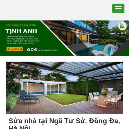
TOGG
NAVIG
Sửa nhà tại Ngã Tư Sở, Đống Đa,
Hà Nội