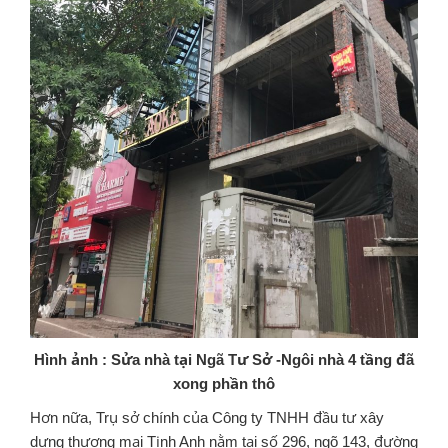
Hình ảnh : Sửa nhà tại Ngã Tư Sở -Ngôi nhà 4 tầng đã
xong phần thô
Hơn nữa, Trụ sở chính của Công ty TNHH đầu tư xây
dựng thương mại Tịnh Anh nằm tại số 296, ngõ 143, đường