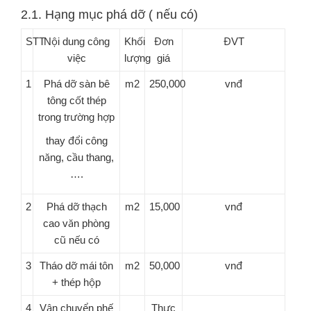
2.1. Hạng mục phá dỡ ( nếu có)
STT
Nội dung công
Khối
Đơn
ĐVT
việc
lượng
giá
1
Phá dỡ sàn bê
m2
250,000
vnđ
tông cốt thép
trong trường hợp
thay đổi công
năng, cầu thang,
….
2
Phá dỡ thạch
m2
15,000
vnđ
cao văn phòng
cũ nếu có
3
Tháo dỡ mái tôn
m2
50,000
vnđ
+ thép hộp
4
Vận chuyển phế
Thực