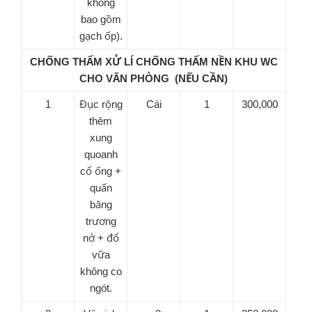
không
bao gồm
gạch ốp).
CHỐNG THẤM XỬ LÍ CHỐNG THẤM NỀN KHU WC
CHO VĂN PHÒNG (NẾU CẦN)
1
Đục rộng
Cái
1
300,000
thêm
xung
quoanh
cổ ống +
quấn
băng
trương
nở + đổ
vữa
không co
ngót.