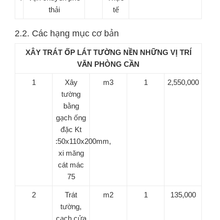
thải
tế
2.2. Các hạng mục cơ bản
XÂY TRÁT ỐP LÁT TƯỜNG NỀN NHỮNG VỊ TRÍ
VĂN PHÒNG CẦN
1
Xây
m3
1
2,550,000
tường
bằng
gạch ống
đặc Kt
:50x110x200mm,
xi măng
cát mác
75
2
Trát
m2
1
135,000
tường,
cạch cửa