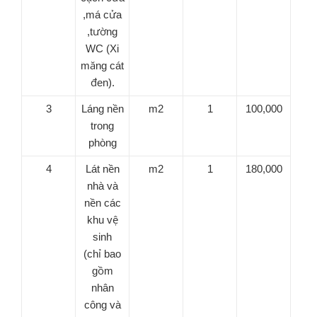
,má cửa
,tường
WC (Xi
măng cát
đen).
3
Láng nền
m2
1
100,000
trong
phòng
4
Lát nền
m2
1
180,000
nhà và
nền các
khu vệ
sinh
(chỉ bao
gồm
nhân
công và