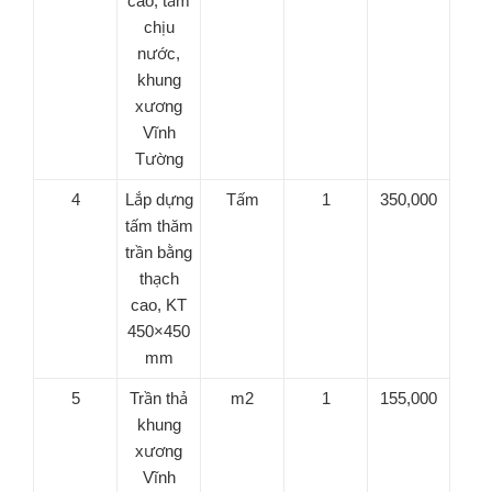
cao, tấm
chịu
nước,
khung
xương
Vĩnh
Tường
4
Lắp dựng
Tấm
1
350,000
tấm thăm
trần bằng
thạch
cao, KT
450×450
mm
5
Trần thả
m2
1
155,000
khung
xương
Vĩnh