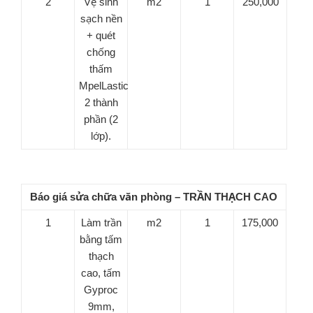
2
Vệ sinh
m2
1
250,000
sạch nền
+ quét
chống
thấm
MpelLastic
2 thành
phần (2
lớp).
Báo giá sửa chữa văn phòng – TRẦN THẠCH CAO
1
Làm trần
m2
1
175,000
bằng tấm
thạch
cao, tấm
Gyproc
9mm,