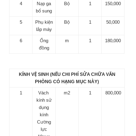
4
Nạp ga
Bộ
1
150,000
bổ sung
5
Phụ kiện
Bộ
1
50,000
lắp máy
6
Ống
m
1
180,000
đồng
KÍNH VỆ SINH (NẾU CHI PHÍ SỬA CHỮA VĂN
PHÒNG CÓ HẠNG MỤC NÀY)
1
Vách
m2
1
800,000
kính sử
dụng
kính
Cường
lực