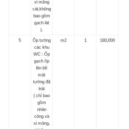
xi măng
cát,không
bao gồm
gạch lát
).
5
Ốp tường
m2
1
180,000
các khu
WC : Ốp
gạch ốp
lên bề
mặt
tường đã
trát
( chỉ bao
gồm
nhân
công và
xi măng,