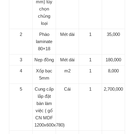
mm) tùy
chọn
chủng
loại
2
Phào
Mét dài
1
35,000
laminate
80×18
3
Nẹp đồng
Mét dài
1
180,000
4
Xốp bạc
m2
1
8,000
5mm
5
Cung cấp
Cái
1
2,700,000
lắp đặt
bàn làm
việc ( gổ
CN MDF
1200x600x780)