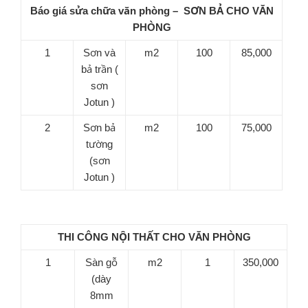
Báo giá sửa chữa văn phòng – SƠN BẢ CHO VĂN
PHÒNG
1
Sơn và
m2
100
85,000
bả trần (
sơn
Jotun )
2
Sơn bả
m2
100
75,000
tường
(sơn
Jotun )
THI CÔNG NỘI THẤT CHO VĂN PHÒNG
1
Sàn gỗ
m2
1
350,000
(dày
8mm