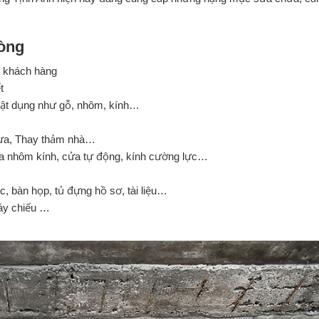
hòng
a khách hàng
t
 vật dụng như gỗ, nhôm, kính…
nhựa, Thay thảm nhà…
cửa nhôm kính, cửa tự động, kính cường lực…
, bàn họp, tủ đựng hồ sơ, tài liệu…
máy chiếu …