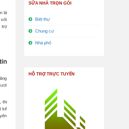
SỬA NHÀ TRỌN GÓI
n là
Biệt thự
 với
 trợ
Chung cư
Nhà phố
tín
HỖ TRỢ TRỰC TUYẾN
nâng
tươi
 thi
t kế
uyên