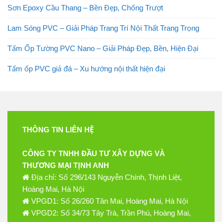
Sơn Epoxy Cầu Thang – Bền Đẹp, Chống Trượt
Lam Sóng PVC – Giải Pháp Trang Trí Nội Thất Trang Trọng
Tấm Ốp Tường PVC Nano – Giải Pháp Đẹp, Bền, Hiện Đại
Tấm ốp PVC giả đá – Xu hướng nội thất hiện đại
THÔNG TIN LIÊN HỆ
CÔNG TY TNHH ĐẦU TƯ XÂY DỰNG VÀ
THƯƠNG MẠI TỊNH ANH
Địa chỉ: Số 296/143 Nguyễn Chính, Thịnh Liệt,
Hoàng Mai, Hà Nội
VPGD1: Số 26/260 Tân Mai, Hoàng Mai, Hà Nội
VPGD2: Số 34/73 Tây Trà, Trần Phú, Hoàng Mai,