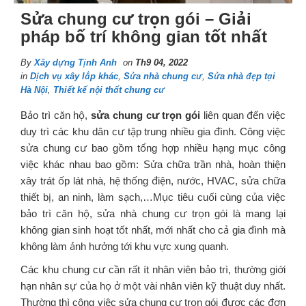
Sửa chung cư trọn gói – Giải
pháp bố trí không gian tốt nhất
By
Xây dựng Tịnh Anh
on
Th9 04, 2022
in
Dịch vụ xây lắp khác
,
Sửa nhà chung cư
,
Sửa nhà đẹp tại
Hà Nội
,
Thiết kế nội thất chung cư
Bảo trì căn hộ,
sửa chung cư trọn gói
liên quan đến việc
duy trì các khu dân cư tập trung nhiều gia đình. Công việc
sửa chung cư bao gồm tổng hợp nhiều hạng mục công
việc khác nhau bao gồm: Sửa chữa trần nhà, hoàn thiện
xây trát ốp lát nhà, hệ thống điện, nước, HVAC, sửa chữa
thiết bị, an ninh, làm sạch,…Mục tiêu cuối cùng của việc
bảo trì căn hộ, sửa nhà chung cư trọn gói là mang lại
không gian sinh hoạt tốt nhất, mới nhất cho cả gia đình mà
không làm ảnh hưởng tới khu vực xung quanh.
Các khu chung cư cần rất ít nhân viên bảo trì, thường giới
hạn nhân sự của họ ở một vài nhân viên kỹ thuật duy nhất.
Thường thì công việc sửa chung cư trọn gói được các đơn