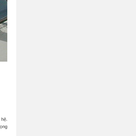
 hệ.
đọng