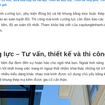
 Cơ Khí
,
Sửa nhà đẹp tại Hà Nội
,
Thiết kế biệt thự
,
Thiết kế nhà phố
,
Thi
n gói
kính cường lực, phụ kiện đồng bộ và hệ khung bằng inox hoặc thé
ảo an toàn tuyệt đối. Thi công mái kính cường lực cần đảm bảo các
ộ bền, độ an toàn tốt nhất. Tham khảo bài viết của xaydungtinhanh
n.
lực – Tư vấn, thiết kế và thi cô
hiện đại đem đến sự hoàn hảo cho ngôi nhà bạn. Ngoài tính năng
ốt nhất trong việc trang trí ngoại thất nhằm khai thác những lợi ích
với nhiều kiểu dáng khác nhau mái kính được sử dụng chủ yếu bằng 
 hệ khung thép mạ kẽm được gia cố cẩn thận.