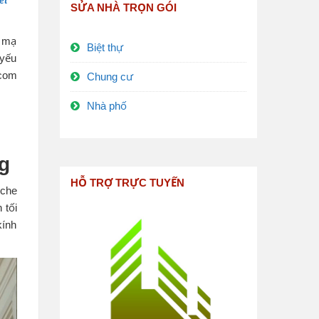
ết
SỬA NHÀ TRỌN GÓI
p mạ
Biệt thự
 yếu
.com
Chung cư
Nhà phố
ng
HỖ TRỢ TRỰC TUYẾN
 che
 tối
kính