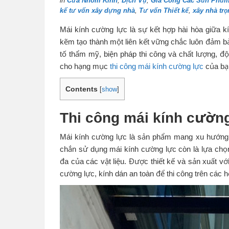
in
Cửa Nhôm Kính
,
Dịch Vụ
,
Gia Công Các Sản Phẩm
kế tư vấn xây dựng nhà
,
Tư vấn Thiết kế
,
xây nhà trọ
Mái kính cường lực là sự kết hợp hài hòa giữa 
kẽm tạo thành một liên kết vững chắc luôn đảm b
tố thẩm mỹ, biện pháp thi công và chất lượng, đ
cho hạng mục
thi công mái kính cường lực
của bạ
Contents
[
show
]
Thi công mái kính cường 
Mái kính cường lực là sản phẩm mang xu hướng 
chắn sử dụng mái kính cường lực còn là lựa chọn t
đa của các vật liệu. Được thiết kế và sản xuất 
cường lực, kính dán an toàn để thi công trên các