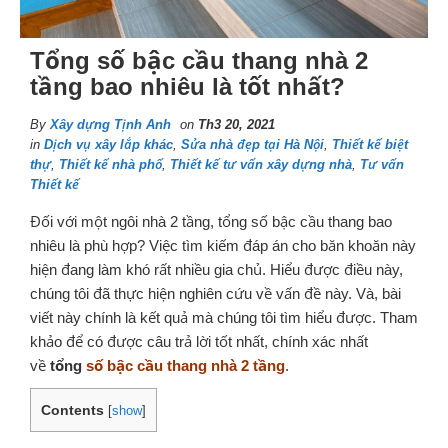
Tổng số bậc cầu thang nhà 2
tầng bao nhiêu là tốt nhất?
By
Xây dựng Tịnh Anh
on
Th3 20, 2021
in
Dịch vụ xây lắp khác
,
Sửa nhà đẹp tại Hà Nội
,
Thiết kế biệt
thự
,
Thiết kế nhà phố
,
Thiết kế tư vấn xây dựng nhà
,
Tư vấn
Thiết kế
Đối với một ngôi nhà 2 tầng, tổng số bậc cầu thang bao
nhiêu là phù hợp? Việc tìm kiếm đáp án cho băn khoăn này
hiện đang làm khó rất nhiều gia chủ. Hiểu được điều này,
chúng tôi đã thực hiện nghiên cứu về vấn đề này. Và, bài
viết này chính là kết quả mà chúng tôi tìm hiểu được. Tham
khảo để có được câu trả lời tốt nhất, chính xác nhất
về
tổng
số bậc cầu thang nhà 2 tầng
.
Contents
[
show
]