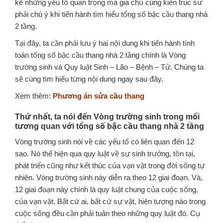
kê những yếu tố quan trọng mà gia chủ cùng kiến trúc sư
phải chú ý khi tiến hành tìm hiểu tổng số bậc cầu thang nhà
2 tầng.
Tại đây, ta cần phải lưu ý hai nội dung khi tiến hành tính
toán tổng số bậc cầu thang nhà 2 tầng chính là Vòng
trường sinh và Quy luật Sinh – Lão – Bệnh – Tử. Chúng ta
sẽ cùng tìm hiểu từng nội dung ngay sau đây.
Xem thêm:
Phương án sửa cầu thang
Thứ nhất, ta nói đến Vòng trường sinh trong mối
tương quan với tổng số bậc cầu thang nhà 2 tầng
Vòng trường sinh nói về các yếu tố có liên quan đến 12
sao. Nó thể hiện qua quy luật về sự sinh trưởng, tồn tại,
phát triển cũng như kết thúc của vạn vật trong đời sống tự
nhiên. Vòng trường sinh này diễn ra theo 12 giai đoạn. Và,
12 giai đoạn này chính là quy luật chung của cuộc sống,
của vạn vật. Bất cứ ai, bất cứ sự vật, hiện tượng nào trong
cuộc sống đều cần phải tuân theo những quy luật đó. Cụ