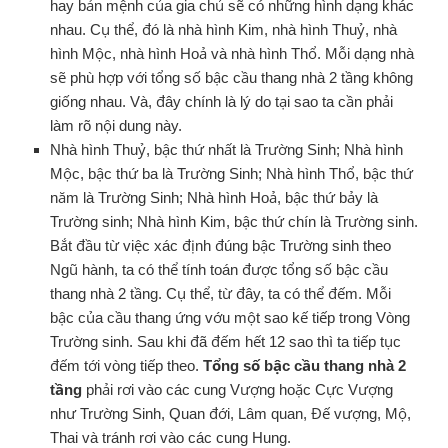
hay bản mệnh của gia chủ sẽ có những hình dạng khác
nhau. Cụ thể, đó là nhà hình Kim, nhà hình Thuỷ, nhà
hình Mộc, nhà hình Hoả và nhà hình Thổ. Mỗi dạng nhà
sẽ phù hợp với tổng số bậc cầu thang nhà 2 tầng không
giống nhau. Và, đây chính là lý do tại sao ta cần phải
làm rõ nội dung này.
Nhà hình Thuỷ, bậc thứ nhất là Trường Sinh; Nhà hình
Mộc, bậc thứ ba là Trường Sinh; Nhà hình Thổ, bậc thứ
năm là Trường Sinh; Nhà hình Hoả, bậc thứ bảy là
Trường sinh; Nhà hình Kim, bậc thứ chín là Trường sinh.
Bắt đầu từ việc xác định đúng bậc Trường sinh theo
Ngũ hành, ta có thể tính toán được tổng số bậc cầu
thang nhà 2 tầng. Cụ thể, từ đây, ta có thể đếm. Mỗi
bậc của cầu thang ứng vớu một sao kế tiếp trong Vòng
Trường sinh. Sau khi đã đếm hết 12 sao thì ta tiếp tục
đếm tới vòng tiếp theo.
Tổng số bậc cầu thang nhà 2
tầng
phải rơi vào các cung Vượng hoặc Cực Vượng
như Trường Sinh, Quan đới, Lâm quan, Đế vượng, Mộ,
Thai và tránh rơi vào các cung Hung.