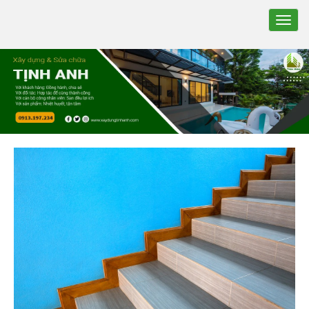
TOGG
NAVIG