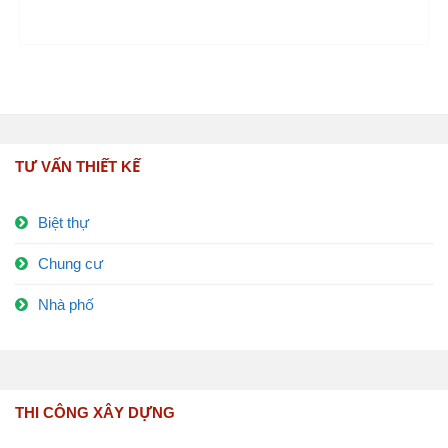
TƯ VẤN THIẾT KẾ
Biệt thự
Chung cư
Nhà phố
THI CÔNG XÂY DỰNG