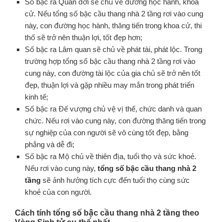
Số bậc ra Quan đới sẽ chủ về đường học hành, khoa
cử. Nếu tổng số bậc cầu thang nhà 2 tầng rơi vào cung
này, con đường học hành, thăng tiến trong khoa cử, thi
thố sẽ trở nên thuận lợi, tốt đẹp hơn;
Số bậc ra Lâm quan sẽ chủ về phát tài, phát lộc. Trong
trường hợp tổng số bậc cầu thang nhà 2 tầng rơi vào
cung này, con đường tài lộc của gia chủ sẽ trở nên tốt
đẹp, thuận lợi và gặp nhiều may mắn trong phát triển
kinh tế;
Số bậc ra Đế vượng chủ vệ vị thế, chức danh và quan
chức. Nếu rơi vào cung này, con đường thăng tiến trong
sự nghiệp của con người sẽ vô cùng tốt đẹp, bằng
phẳng và dễ đi;
Số bậc ra Mộ chủ về thiên địa, tuổi thọ và sức khoẻ.
Nếu rơi vào cung này,
tổng số bậc cầu thang nhà 2
tầng
sẽ ảnh hưởng tích cực đến tuổi thọ cùng sức
khoẻ của con người.
Cách tính tổng số bậc cầu thang nhà 2 tầng theo