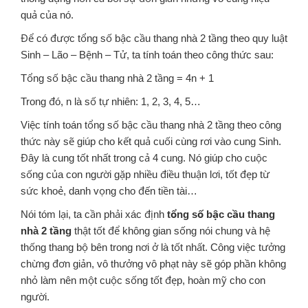
quả của nó.
Để có được tổng số bậc cầu thang nhà 2 tầng theo quy luật
Sinh – Lão – Bệnh – Tử, ta tính toán theo công thức sau:
Tổng số bậc cầu thang nhà 2 tầng = 4n + 1
Trong đó, n là số tự nhiên: 1, 2, 3, 4, 5…
Việc tính toán tổng số bậc cầu thang nhà 2 tầng theo công
thức này sẽ giúp cho kết quả cuối cùng rơi vào cung Sinh.
Đây là cung tốt nhất trong cả 4 cung. Nó giúp cho cuộc
sống của con người gặp nhiều điều thuận lơi, tốt đẹp từ
sức khoẻ, danh vọng cho đến tiền tài…
Nói tóm lại, ta cần phải xác định
tổng số bậc cầu thang
nhà 2 tầng
thật tốt để không gian sống nói chung và hệ
thống thang bộ bên trong nơi ở là tốt nhất. Công việc tưởng
chừng đơn giản, vô thưởng vô phạt này sẽ góp phần không
nhỏ làm nên một cuộc sống tốt đẹp, hoàn mỹ cho con
người.