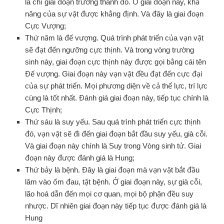
là chỉ giai đoạn trưởng thành đó. Ở giai đoạn này, khẳ
năng của sự vật được khẳng định. Và đây là giai đoạn
Cực Vượng;
Thứ năm là đế vượng. Quá trình phát triển của vạn vật
sẽ đạt đến ngưỡng cực thịnh. Và trong vòng trường
sinh này, giai đoạn cực thịnh này được gọi bằng cái tên
Đế vượng. Giai đoạn này vạn vật đều đạt đến cực đại
của sự phát triển. Mọi phương diện về cả thể lực, trí lực
cùng là tốt nhất. Đánh giá giai đoạn này, tiếp tục chính là
Cực Thịnh;
Thứ sáu là suy yếu. Sau quá trình phát triển cực thịnh
đó, vạn vật sẽ đi đến giai đoạn bắt đầu suy yếu, già cỗi.
Và giai đoạn này chính là Suy trong Vòng sinh tử. Giai
đoạn này được đánh giá là Hung;
Thứ bảy là bệnh. Đây là giai đoạn mà vạn vật bắt đầu
lâm vào ốm đau, tật bệnh. Ở giai đoạn này, sự già cỗi,
lão hoá dẫn đến mọi cơ quan, mọi bộ phận đều suy
nhược. Dĩ nhiên giai đoạn này tiếp tục được đánh giá là
Hung