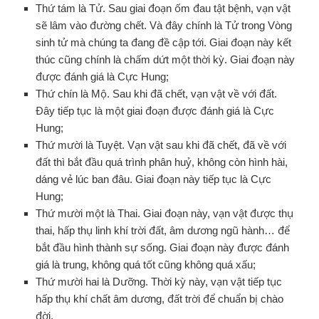
Thứ tám là Tử. Sau giai đoạn ốm đau tật bệnh, vạn vật
sẽ lâm vào đường chết. Và đây chính là Tử trong Vòng
sinh tử mà chúng ta đang đề cập tới. Giai đoạn này kết
thúc cũng chính là chấm dứt một thời kỳ. Giai đoạn này
được đánh giá là Cực Hung;
Thứ chín là Mộ. Sau khi đã chết, vạn vật về với đất.
Đây tiếp tục là một giai đoạn được đánh giá là Cực
Hung;
Thứ mười là Tuyệt. Vạn vật sau khi đã chết, đã về với
đất thì bắt đầu quá trình phân huỷ, không còn hình hài,
dáng vẻ lúc ban đâu. Giai đoạn này tiếp tục là Cực
Hung;
Thứ mười một là Thai. Giai đoạn này, vạn vật được thụ
thai, hấp thụ linh khí trời đất, âm dương ngũ hành… để
bắt đầu hình thành sự sống. Giai đoạn này được đánh
giá là trung, không quá tốt cũng không quá xấu;
Thứ mười hai là Dưỡng. Thời kỳ này, vạn vật tiếp tục
hấp thụ khí chất âm dương, đất trời để chuẩn bị chào
đời.