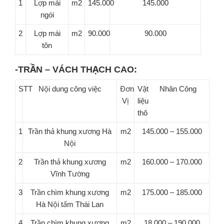
1
Lợp mái
m2
145.000
145.000
ngói
2
Lợp mái
m2
90.000
90.000
tôn
-TRẦN – VÁCH THẠCH CAO:
STT
Nội dung công việc
Đơn
Vật
Nhân Công
Vị
liệu
thô
1
Trần thả khung xương Hà
m2
145.000 – 155.000
Nội
2
Trần thả khung xương
m2
160.000 – 170.000
Vĩnh Tường
3
Trần chìm khung xương
m2
175.000 – 185.000
Hà Nội tấm Thái Lan
4
Trần chìm khung xương
m2
18.000 – 190.000