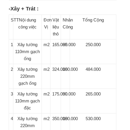
-Xây + Trát :
STT
Nội dung
Đơn
Vật
Nhân
Tổng Cộng
công việc
Vị
liệu
Công
thô
1
Xây tường
m2
165.000
85.000
250.000
110mm gạch
ống
2
Xây tường
m2
324.000
160.000
484.000
220mm
gạch ống
3
Xây tường
m2
175.000
90.000
265.000
110mm gạch
đặc
4
Xây tường
m2
350.000
180.000
530.000
220mm