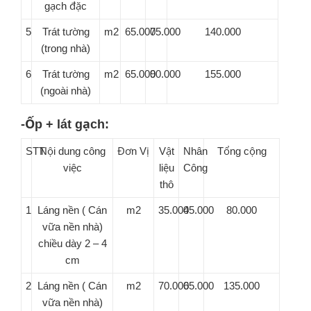
gạch đặc
5
Trát tường
m2
65.000
75.000
140.000
(trong nhà)
6
Trát tường
m2
65.000
90.000
155.000
(ngoài nhà)
-Ốp + lát gạch:
STT
Nội dung công
Đơn Vị
Vật
Nhân
Tổng cộng
việc
liệu
Công
thô
1
Láng nền ( Cán
m2
35.000
45.000
80.000
vữa nền nhà)
chiều dày 2 – 4
cm
2
Láng nền ( Cán
m2
70.000
65.000
135.000
vữa nền nhà)