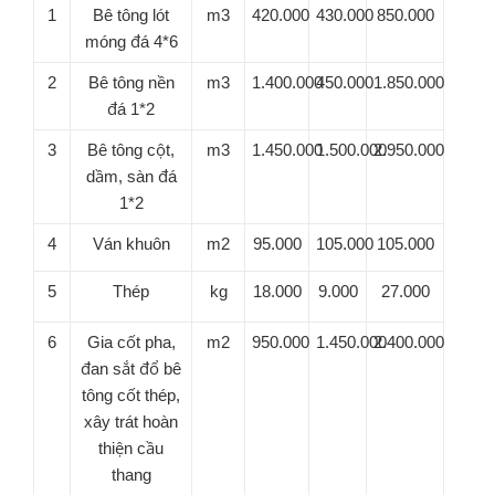
1
Bê tông lót
m3
420.000
430.000
850.000
móng đá 4*6
2
Bê tông nền
m3
1.400.000
450.000
1.850.000
đá 1*2
3
Bê tông cột,
m3
1.450.000
1.500.000
2.950.000
dầm, sàn đá
1*2
4
Ván khuôn
m2
95.000
105.000
105.000
5
Thép
kg
18.000
9.000
27.000
6
Gia cốt pha,
m2
950.000
1.450.000
2.400.000
đan sắt đổ bê
tông cốt thép,
xây trát hoàn
thiện cầu
thang