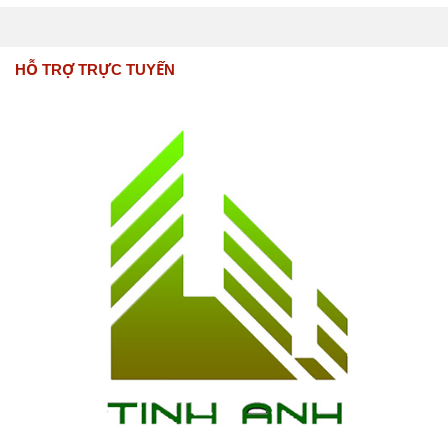
HỖ TRỢ TRỰC TUYẾN