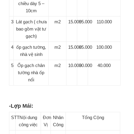
chiều dày 5 –
10cm
3
Lát gạch ( chưa
m2
15.000
95.000
110.000
bao gồm vật tư
gạch)
4
ốp gạch tường,
m2
15.000
85.000
100.000
nhà vệ sinh
5
Ốp gạch chân
m2
10.000
30.000
40.000
tường nhà ốp
nổi
-Lợp Mái:
STT
Nội dung
Đơn
Nhân
Tổng Cộng
công việc
Vị
Công