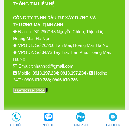
THÔNG TIN LIÊN HỆ
CÔNG TY TNHH ĐẦU TƯ XÂY DỰNG VÀ
THƯƠNG MẠI TỊNH ANH
Địa chỉ: Số 296/143 Nguyễn Chính, Thịnh Liệt,
Hoàng Mai, Hà Nội
VPGD1: Số 26/260 Tân Mai, Hoàng Mai, Hà Nội
VPGD2: Số 34/73 Tây Trà, Trần Phú, Hoàng Mai,
Hà Nội
Email: tinhanhxd@gmail.com
Mobile:
0913.197.234; 0913.197.234
/
Hotline
24/7 :
0906.070.786; 0906.070.786
Gọi điện
Nhắn tin
Chat Zalo
Facebook