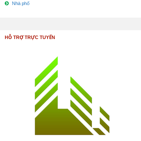
Nhà phố
HỖ TRỢ TRỰC TUYẾN