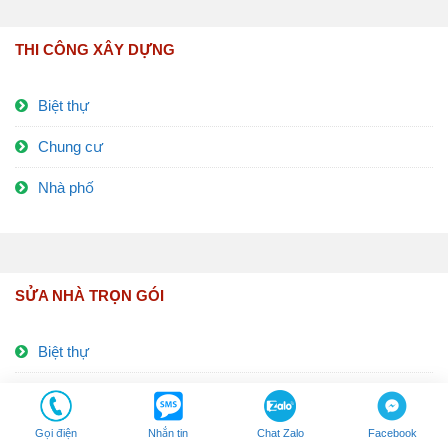
THI CÔNG XÂY DỰNG
Biệt thự
Chung cư
Nhà phố
SỬA NHÀ TRỌN GÓI
Biệt thự
Chung cư
Nhà phố
Gọi điện
Nhắn tin
Chat Zalo
Facebook