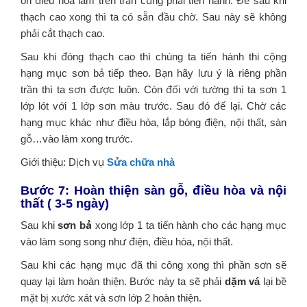
ôn điều hòa làm trên trần cũng phải tiến hành. Để sau khi
thạch cao xong thì ta có sẵn đầu chờ. Sau này sẽ không
phải cắt thạch cao.
Sau khi đóng thạch cao thì chúng ta tiến hành thi cộng
hạng mục sơn bả tiếp theo. Bạn hãy lưu ý là riêng phần
trần thì ta sơn được luôn. Còn đối với tường thì ta sơn 1
lớp lót với 1 lớp sơn màu trước. Sau đó để lại. Chờ các
hạng mục khác như điều hòa, lắp bóng điện, nội thất, sàn
gỗ…vào làm xong trước.
Giới thiệu: Dịch vụ
Sửa chữa nhà
Bước 7: Hoàn thiện sàn gỗ, điều hòa và nội
thất ( 3-5 ngày)
Sau khi
sơn bả
xong lớp 1 ta tiến hành cho các hạng mục
vào làm song song như điện, điều hòa, nội thất.
Sau khi các hạng mục đã thi công xong thì phần sơn sẽ
quay lại làm hoàn thiện. Bước này ta sẽ phải
dặm vá
lại bề
mặt bị xước xát và sơn lớp 2 hoàn thiện.