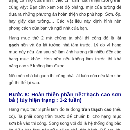
trạng căn hộ của mình. Việc chỉ dẫn hoàn thiện tường trần
cũng vậy: Bạn cần xem xét độ phẳng, mịn của tường để
đưa ra những phương án hoàn thiện cho phù hợp: Sơn, ốp,
hay giấy dán tường,… Các vật liệu này định hình nên
phong cách của bạn và ngôi nhà của bạn.
Hạng mục thứ 2 mà chúng ta phải thi công đó là
lát
gạch
nền và ốp lát tường nhà tắm trước. Lý do vì hạng
mục này nếu làm sau sẽ làm ảnh hưởng rất nhiều đến các
hạng mục khác. Hơn nữa nếu không làm trước thì khả
năng cao sẽ không làm được.
Nếu nền nhà lát gạch thì cũng phải lát luôn còn nếu làm sàn
gỗ thì để lại sau.
Bước 6: Hoàn thiện phần nề:Thạch cao sơn
bả ( tùy hiện trạng : 1-2 tuần)
Hạng mục thứ 3 phải làm đó là đóng
trần thạch cao
(nếu
có). Ta phải đóng trần trước để chuẩn bị cho hạng mục
sơn bả vào thi công. Song song với đó là hệ thống ống bảo