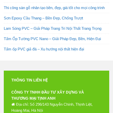
Thi công sàn gỗ nhân tạo bền, đẹp, giá tốt cho mọi công trình
Sơn Epoxy Cầu Thang – Bền Đẹp, Chống Trượt
Lam Sóng PVC – Giải Pháp Trang Trí Nội Thất Trang Trọng
Tấm Ốp Tường PVC Nano – Giải Pháp Đẹp, Bền, Hiện Đại
Tấm ốp PVC giả đá – Xu hướng nội thất hiện đại
THÔNG TIN LIÊN HỆ
CÔNG TY TNHH ĐẦU TƯ XÂY DỰNG VÀ
THƯƠNG MẠI TỊNH ANH
Địa chỉ: Số 296/143 Nguyễn Chính, Thịnh Liệt,
Hoàng Mai, Hà Nội