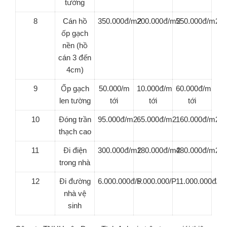
tường
8
Cán hồ
350.000đ/m2
200.000đ/m2
550.000đ/m2
ốp gạch
nền (hồ
cán 3 đến
4cm)
9
Ốp gạch
50.000/m
10.000đ/m
60.000đ/m
len tường
tới
tới
tới
10
Đóng trần
95.000đ/m2
65.000đ/m2
160.000đ/m2
thạch cao
11
Đi điện
300.000đ/m2
180.000đ/m2
480.000đ/m2
trong nhà
12
Đi đường
6.000.000đ/P
5.000.000/P
11.000.000đ/P
nhà vệ
sinh