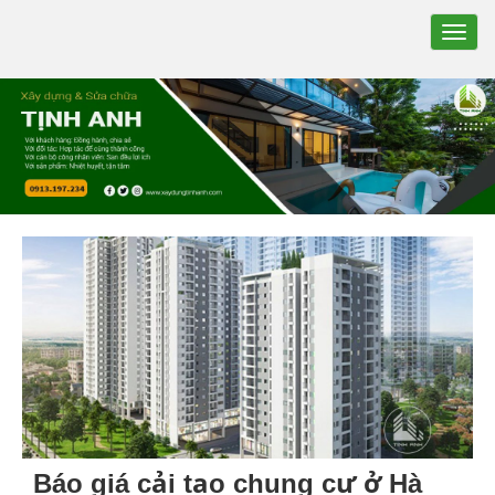
TOGG
NAVIG
Báo giá cải tạo chung cư ở Hà