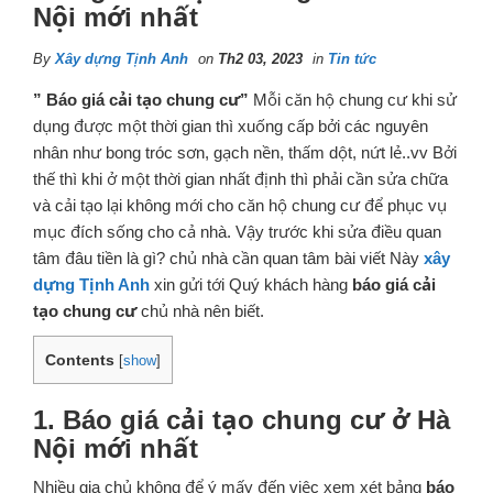
Nội mới nhất
By
Xây dựng Tịnh Anh
on
Th2 03, 2023
in
Tin tức
” Báo giá cải tạo chung cư”
Mỗi căn hộ chung cư khi sử
dụng được một thời gian thì xuống cấp bởi các nguyên
nhân như bong tróc sơn, gạch nền, thấm dột, nứt lẻ..vv Bởi
thế thì khi ở một thời gian nhất định thì phải cần sửa chữa
và cải tạo lại không mới cho căn hộ chung cư để phục vụ
mục đích sống cho cả nhà. Vậy trước khi sửa điều quan
tâm đâu tiền là gì? chủ nhà cần quan tâm bài viết Này
xây
dựng Tịnh Anh
xin gửi tới Quý khách hàng
báo giá cải
tạo chung cư
chủ nhà nên biết.
Contents
[
show
]
1. Báo giá cải tạo chung cư ở Hà
Nội mới nhất
Nhiều gia chủ không để ý mấy đến việc xem xét bảng
báo