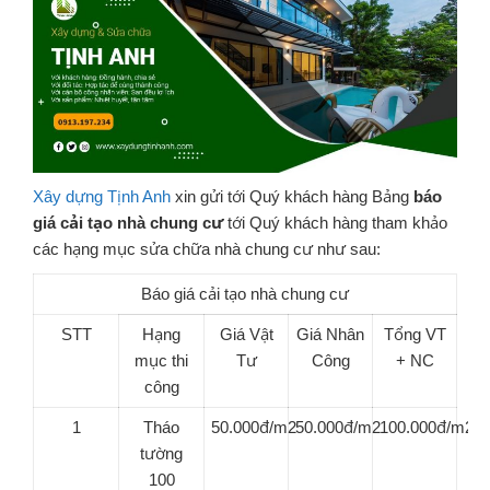
Xây dựng Tịnh Anh
xin gửi tới Quý khách hàng Bảng
báo
giá cải tạo nhà chung cư
tới Quý khách hàng tham khảo
các hạng mục sửa chữa nhà chung cư như sau:
Báo giá cải tạo nhà chung cư
STT
Hạng
Giá Vật
Giá Nhân
Tổng VT
mục thi
Tư
Công
+ NC
công
1
Tháo
50.000đ/m2
50.000đ/m2
100.000đ/m2
tường
100