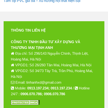
Tấm ốp PVC giả đá – Xu hướng nội thất hiện đại
THÔNG TIN LIÊN HỆ
CÔNG TY TNHH ĐẦU TƯ XÂY DỰNG VÀ
THƯƠNG MẠI TỊNH ANH
Địa chỉ: Số 296/143 Nguyễn Chính, Thịnh Liệt,
Hoàng Mai, Hà Nội
VPGD1: Số 26/260 Tân Mai, Hoàng Mai, Hà Nội
VPGD2: Số 34/73 Tây Trà, Trần Phú, Hoàng Mai,
Hà Nội
Email: tinhanhxd@gmail.com
Mobile:
0913.197.234; 0913.197.234
/
Hotline
24/7 :
0906.070.786; 0906.070.786