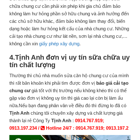
chữa chung cư cần phải xin phép khi gia chủ đảm bảo
không làm hư hỏng phần sở hữu chung và ảnh hưởng đến
các chủ sở hữu khác, đảm bảo không làm thay đổi, biến
dạng hoặc làm hư hỏng kết cấu của nhà chung cư. Những
cải tạo nhà chung cư như lát nền, sơn lại nhà chung cư,…
không cần xin
giấy phép xây dựng
.
4.Tịnh Anh đơn vị uy tín sữa chữa uy
tín chất lượng
Thường thì chủ nhà muốn sửa căn hộ chung cư của mình
thì rất băn khoăn khi phải tìm được đơn vị
báo giá cải tạo
chung cư
giá tốt với thị trường nếu không khéo thì có thể
gặp vào đơn vị không uy tín thì giá cao lại còn bị làm ẩu
nữa.Nếu bạn đang phân vân về điều đó thì đừng lo đã có
Tịnh Anh
chúng tôi chuyên xây dựng và chất lượng giá
thành lại rẻ Công Ty
Tịnh Anh
:
0914.767.919;
0913.197.234 /
Hotline 24/7 : 0914.767.919; 0913.197.2