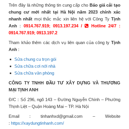
Trên đây là những thông tin cung cấp cho
Báo giá cải tạo
chung cư mới nhất tại Hà Nội năm 2023 chính xác
nhanh nhất
mọi thắc mắc xin liên hệ với Công Ty
Tịnh
Anh
:
0914.767.919; 0913.197.234 /
Hotline 24/7 :
0914.767.919; 0913.197.2
Tham khảo thêm các dịch vụ liên quan của công ty
Tịnh
Anh
:
Sửa chung cu trọn gói
Sửa chữa cơi nới nhà
Sửa chữa văn phòng
CÔNG TY TNHH ĐẦU TƯ XÂY DỰNG VÀ THƯƠNG
MẠI TỊNH ANH
Đ/C : Số 296, ngõ 143 – Đường Nguyễn Chính – Phường
Thịnh Liệt – Quận Hoàng Mai – TP. Hà Nội
Email : tinhanhxd@gmail.com – Website
:
https://xaydungtinhanh.com/