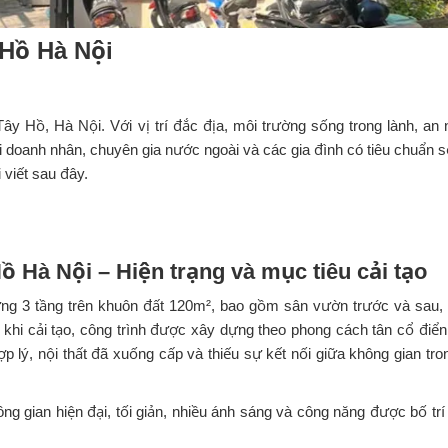
 Hồ Hà Nội
 Tây Hồ, Hà Nội. Với vị trí đắc địa, môi trường sống trong lành, an 
iới doanh nhân, chuyên gia nước ngoài và các gia đình có tiêu chuẩn 
 viết sau đây.
Hồ Hà Nội – Hiện trạng và mục tiêu cải tạo
ựng 3 tầng trên khuôn đất 120m², bao gồm sân vườn trước và sau,
 khi cải tạo, công trình được xây dựng theo phong cách tân cổ điển
ợp lý, nội thất đã xuống cấp và thiếu sự kết nối giữa không gian tro
gian hiện đại, tối giản, nhiều ánh sáng và công năng được bố trí 