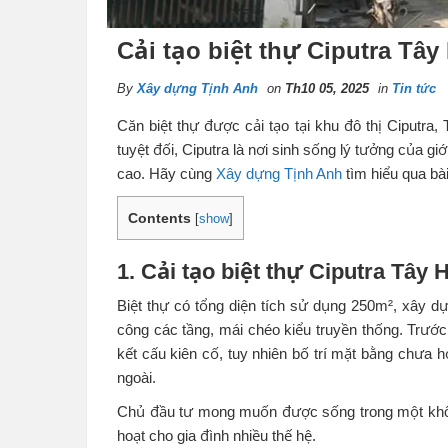
Cải tạo biệt thự Ciputra Tây
By
Xây dựng Tịnh Anh
on
Th10 05, 2025
in
Tin tức
Căn biệt thự được cải tạo tại khu đô thị Ciputra,
tuyệt đối, Ciputra là nơi sinh sống lý tưởng của g
cao. Hãy cùng
Xây dựng Tịnh Anh
tìm hiểu qua bài
Contents
[
show
]
1. Cải tạo biệt thự Ciputra Tây 
Biệt thự có tổng diện tích sử dụng 250m², xây d
công các tầng, mái chéo kiểu truyền thống. Trước
kết cấu kiên cố, tuy nhiên bố trí mặt bằng chưa h
ngoài.
Chủ đầu tư mong muốn được sống trong một không 
hoạt cho gia đình nhiều thế hệ.