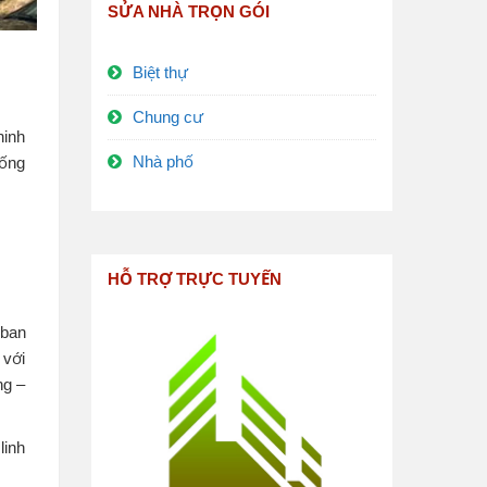
SỬA NHÀ TRỌN GÓI
Biệt thự
Chung cư
ninh
Nhà phố
sống
HỖ TRỢ TRỰC TUYẾN
 ban
 với
ng –
linh