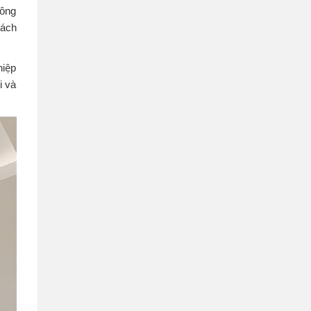
hông
cách
hiệp
i và