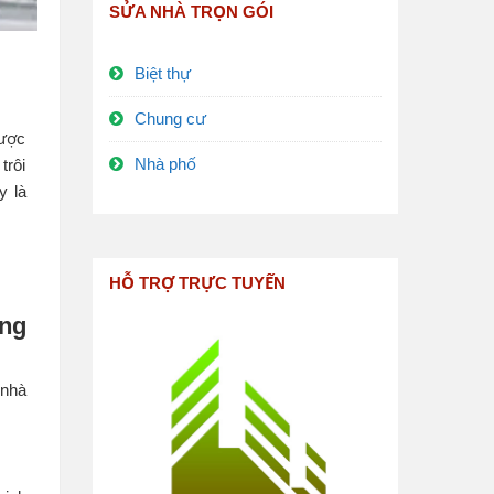
SỬA NHÀ TRỌN GÓI
Biệt thự
Chung cư
được
Nhà phố
trôi
y là
HỖ TRỢ TRỰC TUYẾN
ựng
 nhà