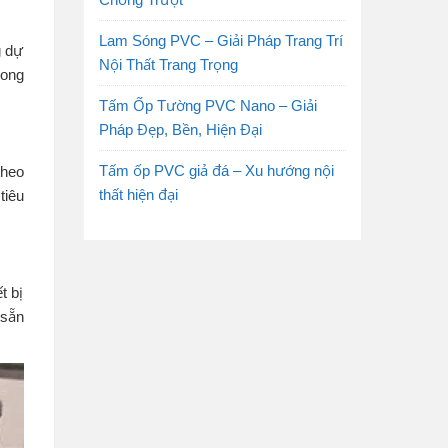
Lam Sóng PVC – Giải Pháp Trang Trí
g dự
Nội Thất Trang Trọng
rong
Tấm Ốp Tường PVC Nano – Giải
Pháp Đẹp, Bền, Hiện Đại
Tấm ốp PVC giả đá – Xu hướng nội
theo
thất hiện đại
tiêu
t bị
 sẵn