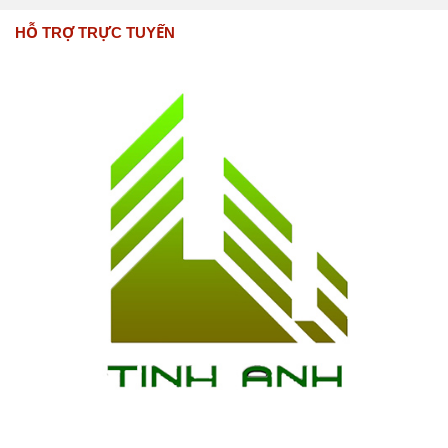
HỖ TRỢ TRỰC TUYẾN