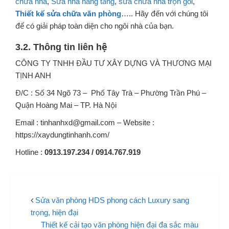
chữa nhà
,
Sửa nhà nâng tầng
,
sửa chữa nhà trọn gói
,
Thiết kế sửa chữa văn phòng
….. Hãy đến với chúng tôi
để có giải pháp toàn diện cho ngôi nhà của bạn.
3.2. Thông tin liên hệ
CÔNG TY TNHH ĐẦU TƯ XÂY DỰNG VÀ THƯƠNG MẠI
TỊNH ANH
Đ/C : Số 34 Ngõ 73 – Phố Tây Trà – Phường Trần Phú –
Quận Hoàng Mai – TP. Hà Nội
Email : tinhanhxd@gmail.com – Website :
https://xaydungtinhanh.com/
Hotline :
0913.197.234 / 0914.767.919
Sửa văn phòng HDS phong cách Luxury sang
trọng, hiện đại
Thiết kế cải tạo văn phòng hiện đại đa sắc màu