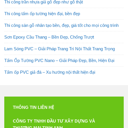
Thi công trần nhựa giả gỗ đẹp như gỗ thật
Thi công tấm ốp tường hiện đại, bền đẹp
Thi công sàn gỗ nhân tạo bền, đẹp, giá tốt cho mọi công trình
Sơn Epoxy Cầu Thang – Bền Đẹp, Chống Trượt
Lam Sóng PVC – Giải Pháp Trang Trí Nội Thất Trang Trọng
Tấm Ốp Tường PVC Nano – Giải Pháp Đẹp, Bền, Hiện Đại
Tấm ốp PVC giả đá – Xu hướng nội thất hiện đại
THÔNG TIN LIÊN HỆ
CÔNG TY TNHH ĐẦU TƯ XÂY DỰNG VÀ
THƯƠNG MẠI TỊNH ANH