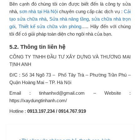
Bên cạnh đó chúng tôi còn được biết đến là công ty sửa
nhà,
sơn nhà tại Hà Nội
chuyên cung cấp các dịch vụ :
Cải
tạo sửa chữa nhà
,
Sửa nhà nâng tầng
,
sửa chữa nhà trọn
gói
,
Thiết kế sửa chữa văn phòng
….. Hãy đến với chúng
tôi để có giải pháp toàn diện cho ngôi nhà của bạn.
5.2. Thông tin liên hệ
CÔNG TY TNHH ĐẦU TƯ XÂY DỰNG VÀ THƯƠNG MẠI
TỊNH ANH
Đ/C : Số 34 Ngõ 73 – Phố Tây Trà – Phường Trần Phú –
Quận Hoàng Mai – TP. Hà Nội
Email : tinhanhxd@gmail.com – Website :
https://xaydungtinhanh.com/
Hotline :
0913.197.234 / 0914.767.919