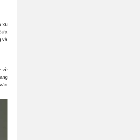
o xu
 Sửa
g và
ý về
hang
 văn