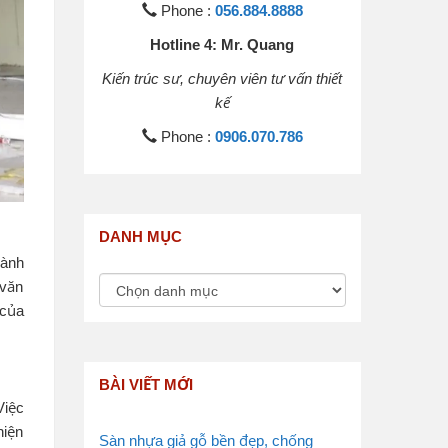
Phone :
056.884.8888
Hotline 4: Mr. Quang
Kiến trúc sư, chuyên viên tư vấn thiết
kế
Phone :
0906.070.786
DANH MỤC
hành
 văn
 của
BÀI VIẾT MỚI
Việc
hiện
Sàn nhựa giả gỗ bền đẹp, chống