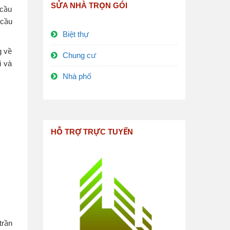
SỬA NHÀ TRỌN GÓI
 cầu
 cầu
Biệt thự
g về
Chung cư
i và
Nhà phố
HỖ TRỢ TRỰC TUYẾN
trần