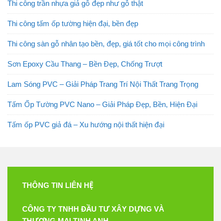
Thi công trần nhựa giả gỗ đẹp như gỗ thật
Thi công tấm ốp tường hiện đại, bền đẹp
Thi công sàn gỗ nhân tạo bền, đẹp, giá tốt cho mọi công trình
Sơn Epoxy Cầu Thang – Bền Đẹp, Chống Trượt
Lam Sóng PVC – Giải Pháp Trang Trí Nội Thất Trang Trọng
Tấm Ốp Tường PVC Nano – Giải Pháp Đẹp, Bền, Hiện Đại
Tấm ốp PVC giả đá – Xu hướng nội thất hiện đại
THÔNG TIN LIÊN HỆ
CÔNG TY TNHH ĐẦU TƯ XÂY DỰNG VÀ
THƯƠNG MẠI TỊNH ANH