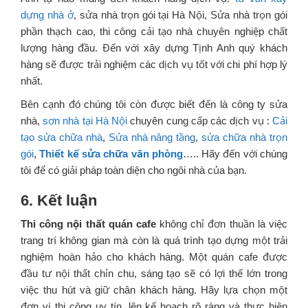
dựng nhà ở
, sửa nhà trọn gói tại Hà Nội, Sửa nhà trọn gói
phần thạch cao, thi công cải tạo nhà chuyên nghiệp chất
lượng hàng đầu. Đến với xây dựng Tịnh Anh quý khách
hàng sẽ được trải nghiệm các dịch vụ tốt với chi phí hợp lý
nhất.
Bên cạnh đó chúng tôi còn được biết đến là công ty sửa
nhà,
sơn nhà tại Hà Nội
chuyên cung cấp các dịch vụ :
Cải
tạo sửa chữa nhà
,
Sửa nhà nâng tầng
,
sửa chữa nhà trọn
gói
,
Thiết kế sửa chữa văn phòng
….. Hãy đến với chúng
tôi để có giải pháp toàn diện cho ngôi nhà của bạn.
6. Kết luận
Thi công nội thất quán cafe
không chỉ đơn thuần là việc
trang trí không gian mà còn là quá trình tạo dựng một trải
nghiệm hoàn hảo cho khách hàng. Một quán cafe được
đầu tư nội thất chỉn chu, sáng tạo sẽ có lợi thế lớn trong
việc thu hút và giữ chân khách hàng. Hãy lựa chọn một
đơn vị thi công uy tín, lên kế hoạch rõ ràng và thực hiện