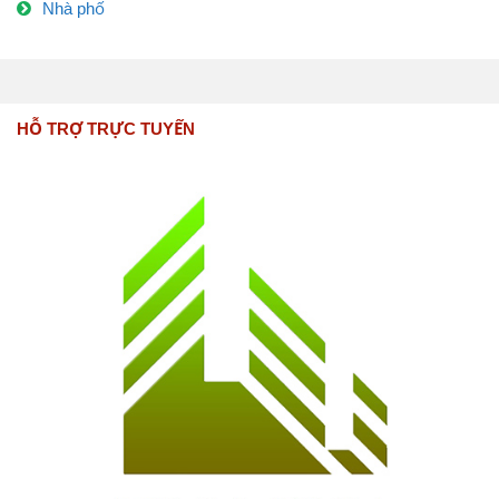
Nhà phố
HỖ TRỢ TRỰC TUYẾN