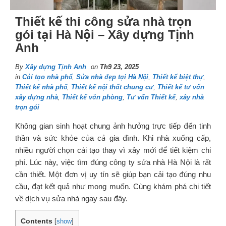
Thiết kế thi công sửa nhà trọn
gói tại Hà Nội – Xây dựng Tịnh
Anh
By
Xây dựng Tịnh Anh
on
Th9 23, 2025
in
Cải tạo nhà phố
,
Sửa nhà đẹp tại Hà Nội
,
Thiết kế biệt thự
,
Thiết kế nhà phố
,
Thiết kế nội thất chung cư
,
Thiết kế tư vấn
xây dựng nhà
,
Thiết kế văn phòng
,
Tư vấn Thiết kế
,
xây nhà
trọn gói
Không gian sinh hoạt chung ảnh hưởng trực tiếp đến tinh
thần và sức khỏe của cả gia đình. Khi nhà xuống cấp,
nhiều người chọn cải tạo thay vì xây mới để tiết kiệm chi
phí. Lúc này, việc tìm đúng công ty sửa nhà Hà Nội là rất
cần thiết. Một đơn vị uy tín sẽ giúp bạn cải tạo đúng nhu
cầu, đạt kết quả như mong muốn. Cùng khám phá chi tiết
về dịch vụ sửa nhà ngay sau đây.
Contents
[
show
]