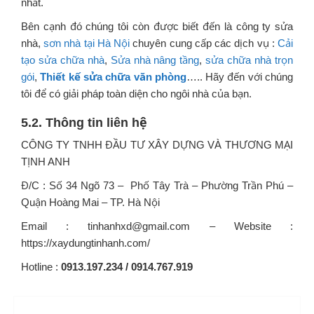
nhất.
Bên cạnh đó chúng tôi còn được biết đến là
công ty sửa
nhà,
sơn nhà tại Hà Nội
chuyên cung cấp các dịch vụ :
Cải
tạo sửa chữa nhà
,
Sửa nhà nâng tầng
,
sửa chữa nhà trọn
gói
,
Thiết kế sửa chữa văn phòng
….. Hãy đến với chúng
tôi để có giải pháp toàn diện cho ngôi nhà của bạn.
5.2. Thông tin liên hệ
CÔNG TY TNHH ĐẦU TƯ XÂY DỰNG VÀ THƯƠNG MẠI
TỊNH ANH
Đ/C : Số 34 Ngõ 73 – Phố Tây Trà – Phường Trần Phú –
Quận Hoàng Mai – TP. Hà Nội
Email : tinhanhxd@gmail.com – Website :
https://xaydungtinhanh.com/
Hotline :
0913.197.234 / 0914.767.919