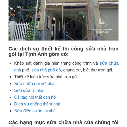
Các dịch vụ thiết kế thi công sửa nhà trọn
gói tại Tịnh Anh gồm có:
Khảo sát đánh giá hiện trạng công trình và
sửa chữa
nhà
phố,
sửa nhà phố cổ
,
chung cư, biệt thự trọn gói.
Thiết kế kiến trúc sửa nhà trọn gói.
Sửa chữa cơi nới nhà
Sơn sửa lại nhà
Cải tạo nội thất căn hộ
Dịch vụ chống thấm nhà
Sửa điện nước tại nhà
Các hạng mục sửa chữa nhà của chúng tôi